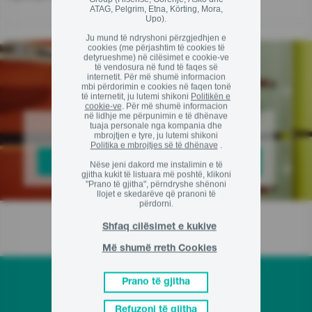
ATAG, Pelgrim, Etna, Körting, Mora,
Upo).
Ju mund të ndryshoni përzgjedhjen e
cookies (me përjashtim të cookies të
detyrueshme) në cilësimet e cookie-ve
të vendosura në fund të faqes së
internetit. Për më shumë informacion
mbi përdorimin e cookies në faqen tonë
të internetit, ju lutemi shikoni
Politikën e
cookie-ve
. Për më shumë informacion
në lidhje me përpunimin e të dhënave
Zgjidhni dizajnin tuaj
tuaja personale nga kompania dhe
mbrojtjen e tyre, ju lutemi shikoni
Politika e mbrojtjes së të dhënave
.
SHIKONI LINJAT DHE KOLEKSIONET
Nëse jeni dakord me instalimin e të
gjitha kukit të listuara më poshtë, klikoni
"Prano të gjitha", përndryshe shënoni
llojet e skedarëve që pranoni të
përdorni.
Shfaq cilësimet e kukive
Më shumë rreth Cookies
Prano të gjitha
Refuzoni të gjitha