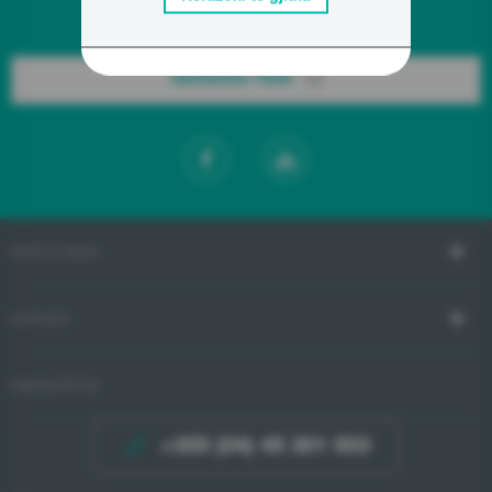
Buletini i Gorenje
Qëndroni të përditësuar!
ABONOHU TANI!
RRETH NESH
SUPORTI
MBËSHTETJE
+355 (04) 45 301 503