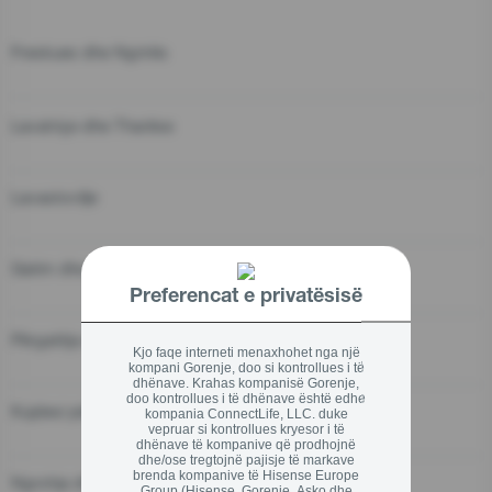
+355 (04) 45 301 503
Freskues dhe Ngrirës
Mbylle
Mbylle
Lavatriçe dhe Tharëse
Mbylle
Lavastovilje
Gatim dhe pjekje
Preferencat e privatësisë
Përgatitja e ushqimit
Kjo faqe interneti menaxhohet nga një
kompani Gorenje, doo si kontrollues i të
dhënave. Krahas kompanisë Gorenje,
doo kontrollues i të dhënave është edhe
Kujdesi për shtëpinë
kompania ConnectLife, LLC. duke
vepruar si kontrollues kryesor i të
dhënave të kompanive që prodhojnë
dhe/ose tregtojnë pajisje të markave
brenda kompanive të Hisense Europe
Ngrohja dhe Ftohja e shtëpisë
Group (Hisense, Gorenje, Asko dhe