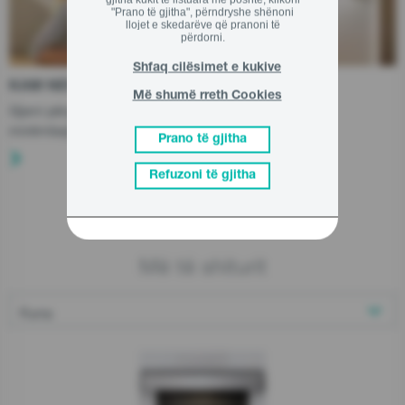
"Prano të gjitha", përndryshe shënoni
llojet e skedarëve që pranoni të
përdorni.
Shfaq cilësimet e kukive
KAM NEVOJË PËR NDIHMË?
Më shumë rreth Cookies
Gjeni përgjigje për pyetjet tuaja ose këshilla për
mirëmbajtjen e pajisjes suaj.
Prano të gjitha
Refuzoni të gjitha
Më të shiturit