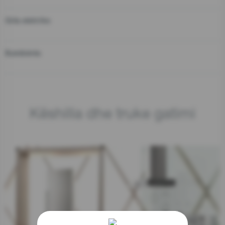
Grila elektrike
Bukëbërës
Këshilla dhe truke gatimi