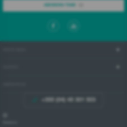
ABONOHU TANI!
RRETH NESH
SUPORTI
MBËSHTETJE
+355 (04) 45 301 503
Shërbimi