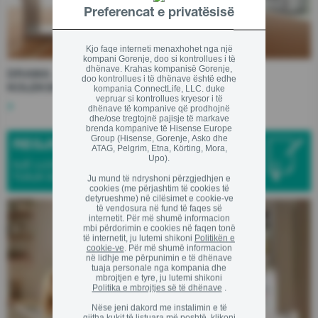
Preferencat e privatësisë
Kjo faqe interneti menaxhohet nga një
kompani Gorenje, doo si kontrollues i të
dhënave. Krahas kompanisë Gorenje,
DRAMA - PAJISJE SHTËPIAKE KOMODE
doo kontrollues i të dhënave është edhe
KOLEKSIONI GORENJE SIMPLICITY
kompania ConnectLife, LLC. duke
vepruar si kontrollues kryesor i të
dhënave të kompanive që prodhojnë
dhe/ose tregtojnë pajisje të markave
brenda kompanive të Hisense Europe
Group (Hisense, Gorenje, Asko dhe
REGJISTRONI PAJISJEN TUAJ
ATAG, Pelgrim, Etna, Körting, Mora,
Upo).
NJË LLOGARIA E VETËM PËR TË GJITHA PAJISJET
TUAJA GORENJE
Ju mund të ndryshoni përzgjedhjen e
cookies (me përjashtim të cookies të
detyrueshme) në cilësimet e cookie-ve
të vendosura në fund të faqes së
internetit. Për më shumë informacion
mbi përdorimin e cookies në faqen tonë
të internetit, ju lutemi shikoni
Politikën e
cookie-ve
. Për më shumë informacion
në lidhje me përpunimin e të dhënave
tuaja personale nga kompania dhe
mbrojtjen e tyre, ju lutemi shikoni
Politika e mbrojtjes së të dhënave
.
Nëse jeni dakord me instalimin e të
gjitha kukit të listuara më poshtë, klikoni