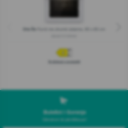
Furrë me shumë sisteme, 60 x 60 cm
Ora-Ïto
BSA6737ORAW
Të dhënat e produktit
Buletini i Gorenje
Qëndroni të përditësuar!